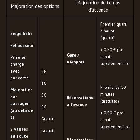
Majoration du temps
Majoration des options
d’attente
Premier quart
d’heure
Siège bébé
(gratuit)
Réhausseur
+ 0,50 € par
Gare /
minute
Prise en
aéroport
supplémentaire
charge
avec
5€
pancarte
1€
Premières 10
Majoration
minutes
5€
par
Réservations
(gratuites)
passager
à l’avance
5€
(au delà de
+ 0,50 € par
3)
Gratuit
minute
supplémentaire
2 valises
Gratuit
en soute