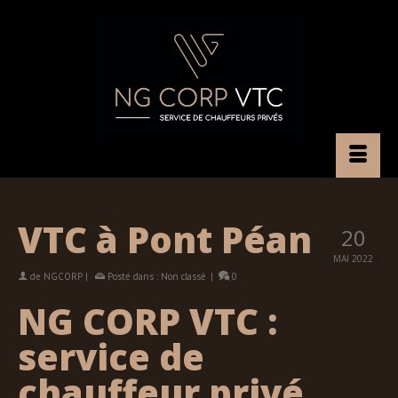
VTC à Pont Péan
20
MAI 2022
de
NGCORP
|
Posté dans :
Non classé
|
0
NG CORP VTC :
service de
chauffeur privé