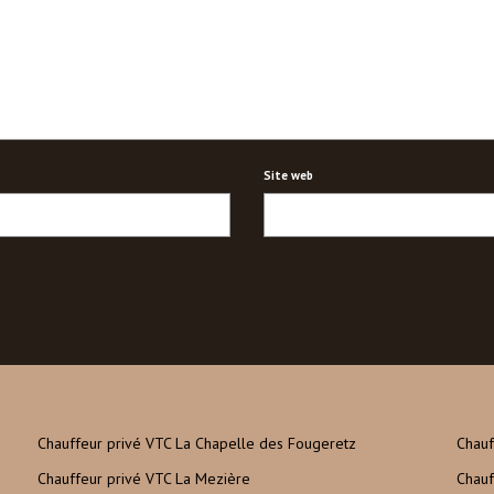
Site web
Chauffeur privé VTC La Chapelle des Fougeretz
Chauf
Chauffeur privé VTC La Mezière
Chauf