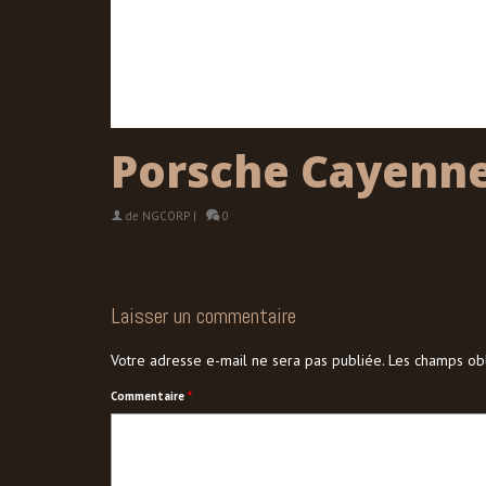
Porsche Cayenn
de
NGCORP
|
0
Laisser un commentaire
Votre adresse e-mail ne sera pas publiée.
Les champs obl
Commentaire
*