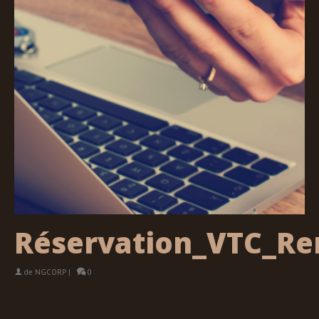
Réservation_VTC_Re
de
NGCORP
|
0