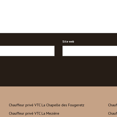
Site web
Chauffeur privé VTC La Chapelle des Fougeretz
Chauf
Chauffeur privé VTC La Mezière
Chauf