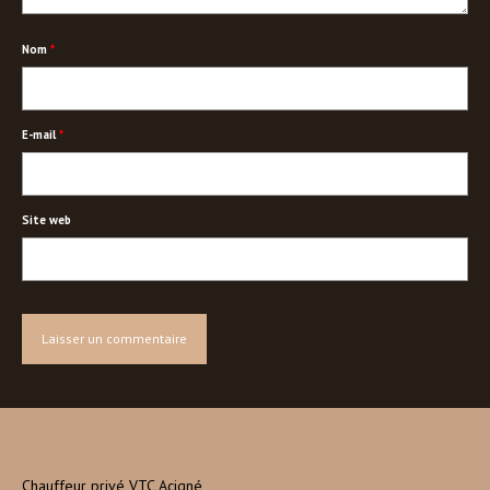
Nom
*
E-mail
*
Site web
Chauffeur privé VTC Acigné